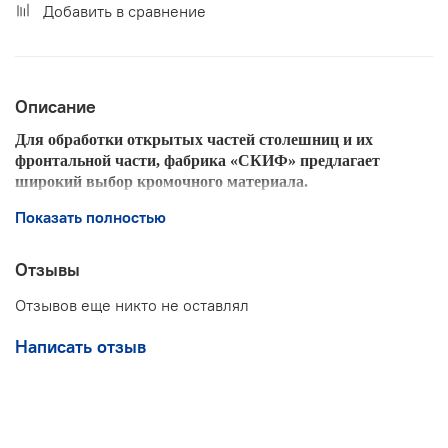
Добавить в сравнение
Описание
Для обработки открытых частей столешниц и их
фронтальной части,
фабрика «СКИФ»
предлагает
широкий выбор кромочного материала.
Изготавливается из того же пластика, что и
Показать полностью
столешницы. Кромки используются для окантовки
узких частей обработанных столешниц и предлагают,
таким образом, законченное решение для любых
Отзывы
интерьеров.
Отзывов еще никто не оставлял
Основные характеристики кромочного пластика
Написать отзыв
Ширина
50 мм
Длина
3000 мм
Толщина
0,5 мм