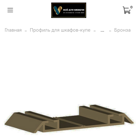
0
Главная
Профиль для шкафов-купе
...
Бронза