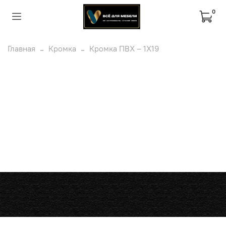
0
Главная
Кромка
Кромка ПВХ – 1Х19