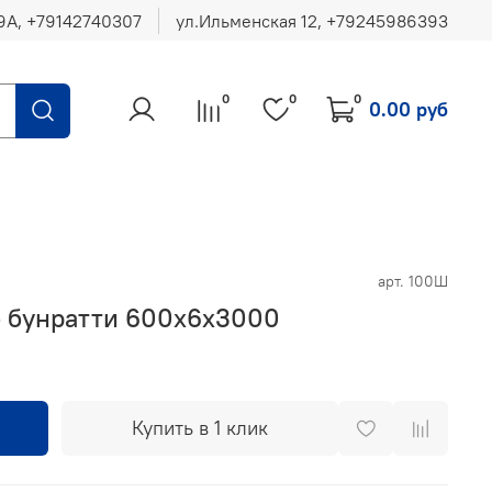
ул.Ильменская 12, ‪+79245986393
0
0
0
0.00 руб
арт.
100Ш
 бунратти 600х6х3000
Купить в 1 клик