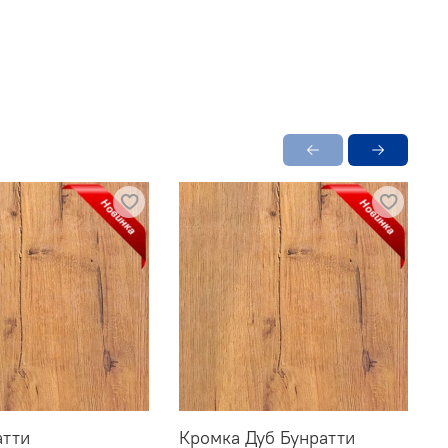
атти
Кромка Дуб Бунратти
Б