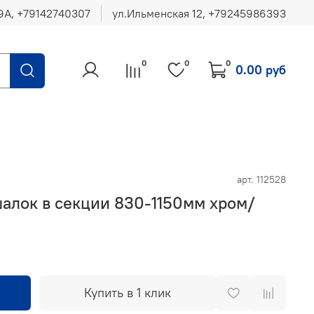
ул.Ильменская 12, ‪+79245986393
0
0
0
0.00 руб
арт.
112528
алок в секции 830-1150мм хром/
Купить в 1 клик