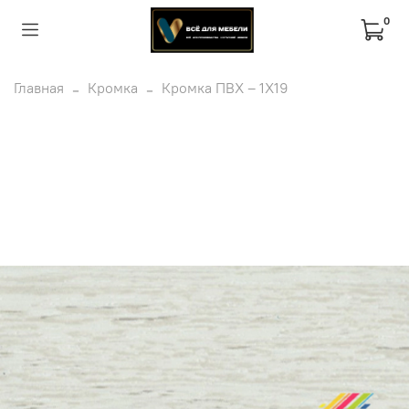
0
Главная
Кромка
Кромка ПВХ – 1Х19