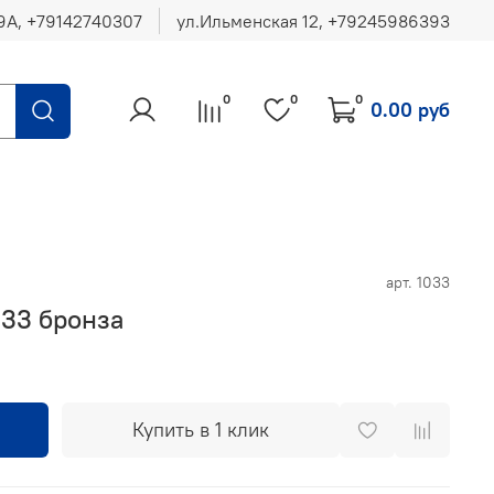
ул.Ильменская 12, ‪+79245986393
0
0
0
0.00 руб
арт.
1033
033 бронза
Купить в 1 клик