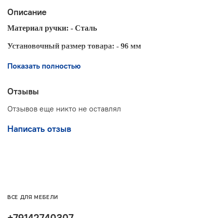
Описание
Материал ручки: - Сталь
Установочный размер товара: - 96 мм
Длина товара: - 156 мм
Показать полностью
Диаметр товара: - 10 мм
Отзывы
Высота товара: - 31 мм
Отзывов еще никто не оставлял
Дизайн: - Современный
Написать отзыв
Коллекция: - Рейлинг
Покрытие ручек - Гальваника
Тип ручки: - Скоба
Цвет: - Хром
ВСЕ ДЛЯ МЕБЕЛИ
КОМПЛЕКТАЦИЯ
+79142740307