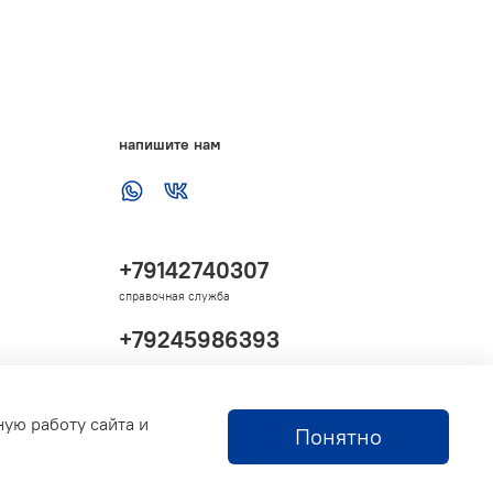
напишите нам
+79142740307
справочная служба
+79245986393
ную работу сайта и
Понятно