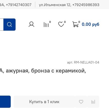
ул.Ильменская 12, ‪+79245986393
0
0
0
0.00 руб
арт.
RM-NELLA01-04
A, ажурная, бронза с керамикой,
Купить в 1 клик