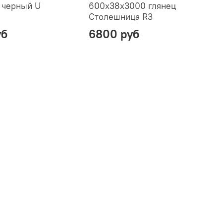
 черный U
600х38х3000 глянец
6
Столешница R3
уб
6800 руб