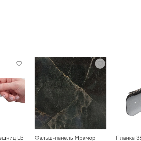
лешниц LB
Фальш-панель Мрамор
Планка 3