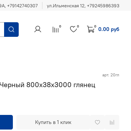
ул.Ильменская 12, ‪+79245986393
0
0
0
0.00 руб
арт.
20гл
 Черный 800х38х3000 глянец
Купить в 1 клик