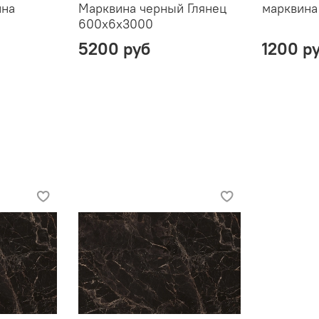
ина
Марквина черный Глянец
марквина
м
600х6х3000
5200 руб
1200 р