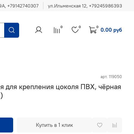
ул.Ильменская 12, ‪+79245986393
0
0
0
0.00 руб
арт.
119050
я для крепления цоколя ПВХ, чёрная
)
Купить в 1 клик