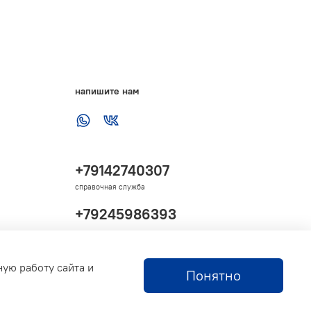
напишите нам
+79142740307
справочная служба
+79245986393
ную работу сайта и
Понятно