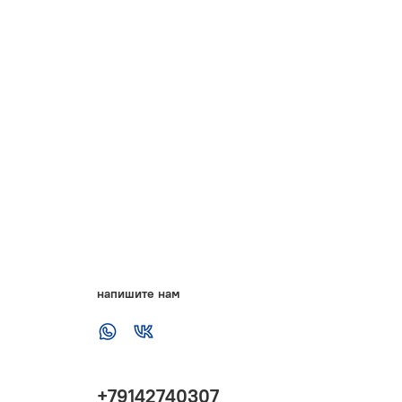
напишите нам
+79142740307