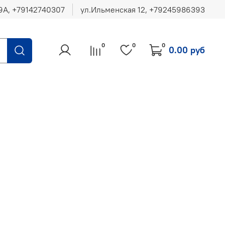
ул.Ильменская 12, ‪+79245986393
0
0
0
0.00 руб