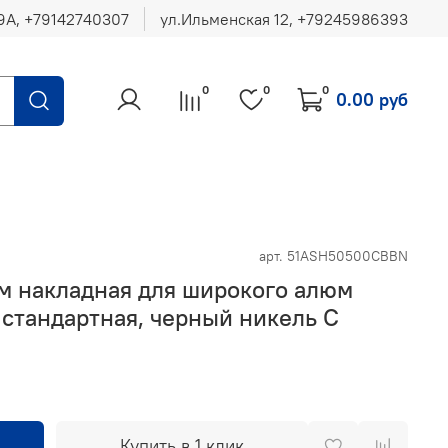
ул.Ильменская 12, ‪+79245986393
0
0
0
0.00 руб
арт.
51ASH50500CBBN
м накладная для широкого алюм
 стандартная, черный никель С
Купить в 1 клик