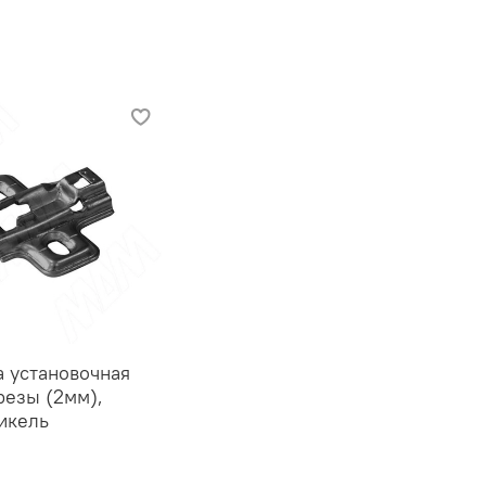
 установочная
резы (2мм),
икель