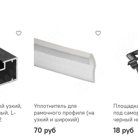
й узкий,
Уплотнитель для
Площадка
ый, L-
рамочного профиля (на
под само
2
узкий и широкий)
черный н
70 руб
18 руб