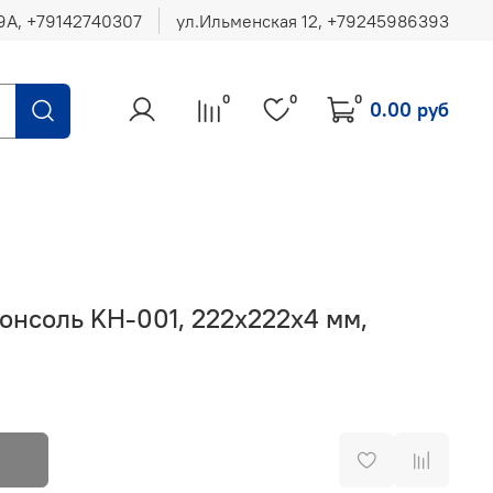
ул.Ильменская 12, ‪+79245986393
0
0
0
0.00 руб
онсоль KH-001, 222х222x4 мм,